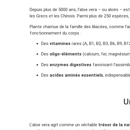
Depuis plus de 5000 ans, l’aloe vera – ou aloès – est
les Grecs et les Chinois. Parmi plus de 250 espèces, c
Plante charnue de la famille des liliacées, comme l’ai
fonctionnement du corps :
Des
vitamines
rares (A, B1, B2, B3, B6, B9, B12
Des
oligo-éléments
(calcium, fer, magnésium
Des
enzymes digestives
favorisant l’assimil
Des
acides aminés essentiels
, indispensable
U
L’aloe vera agit comme un véritable
trésor de la na