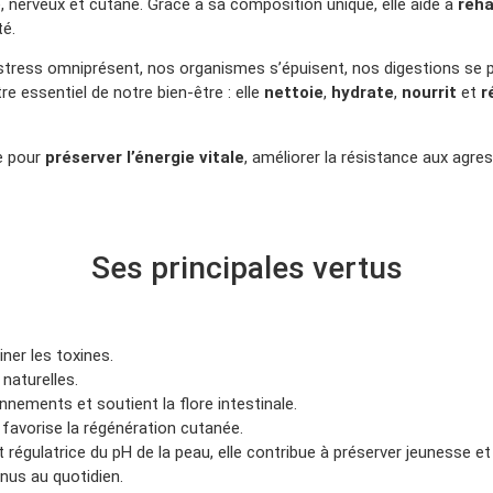
, nerveux et cutané. Grâce à sa composition unique, elle aide à
réha
té.
 stress omniprésent, nos organismes s’épuisent, nos digestions se
tre essentiel de notre bien-être : elle
nettoie
,
hydrate
,
nourrit
et
r
ée pour
préserver l’énergie vitale
, améliorer la résistance aux agre
Ses principales vertus
iner les toxines.
 naturelles.
lonnements et soutient la flore intestinale.
e favorise la régénération cutanée.
 régulatrice du pH de la peau, elle contribue à préserver jeunesse et 
tonus au quotidien.